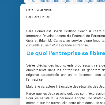
←
Sommes-nous des "objets" ou des "sujets" conne
Date : 28/07/2018
Par Sara Houari
Sara Houari est Coach Certifiée Coach & Team et
formatrice Développement du Potentiel de Performanc
Getz et Brian M. Carney, au service d'une import
culturelle au sein d'une grande entreprise.
De quoi l’entreprise se libère
Séries d’échanges inconscients progressant vers des
omniprésents dans les entreprises. Ils génèrent de
négative caractérisée par un renforcement des c
l’entreprise.
Malgré le caractère inéluctable des résultats des J
Parce que les Jeux psychologiques sont l’expression 
Pour les satisfaire, la personne adopte une stratég
même et sur les autres, elle entre alors dans une spi