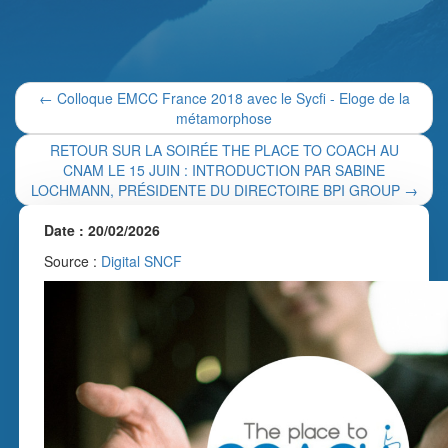
←
Colloque EMCC France 2018 avec le Sycfi - Eloge de la
métamorphose
RETOUR SUR LA SOIRÉE THE PLACE TO COACH AU
CNAM LE 15 JUIN : INTRODUCTION PAR SABINE
LOCHMANN, PRÉSIDENTE DU DIRECTOIRE BPI GROUP
→
Date : 20/02/2026
Source :
Digital SNCF