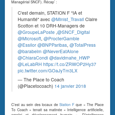
Managérial SNCF). Récap’ :
C'est demain, STATION F "IA et
Humanité" avec
@Minist_Travail
Claire
Scotton et 10 DRH-Managers de
@GroupeLaPoste
,
@SNCF_Digital
@Microsoft
,
@ProcterGamble
@Essilor
@BNPParibas
,
@TotalPress
@barabelm
@NeverEatAlone
@ChiaraCondi
@davidmahe_HWP
@LeLabRH
https://t.co/ZRWOP2Hy37
pic.twitter.com/GOaJyTm3LX
— The Place to Coach
(@Placetocoach)
14 janvier 2018
C’est au sein des locaux de
Station F
que « The Place
To Coach » tenait sa matinée « Intelligence artificielle,
emploi et développement humain ». D’intelligence