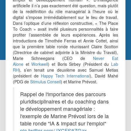
artificielle il n’a pas exactement été question, mais plutôt
de la redéfinition du rôle managérial à l’heure où le
digital s’impose irrémédiablement sur le lieu de travail.
Dans l’optique d’une réflexion constructive, « The Place
To Coach » avait invité plusieurs personnalités à faire
profiter l’assemblée de leurs expériences. Après les
introductions de Timothée Ferras et Annie Cottet, ainsi
que la première table ronde réunissant Claire Scotton
(Directrice de cabinet adjointe à la Ministre du Travail),
Marie Schneegans (CEO de
Never Eat
Alone
et
Workwell
) et Boris Sirbey (Président du
Lab
RH
), s’en tenait une deuxième avec Samuel Metias
(président de
Happy Tech International
), David Mahé
(PDG de
Stimulus Conseil
) et Marine Prévost.
Rappel de l'importance des parcours
pluridisciplinaires et du coaching dans
le développement managériale :
l'exemple de Marine Prévost lors de la
table ronde "IA & impact sur l'emploi"
pic.twitter.com/JXCFS8ZGzx