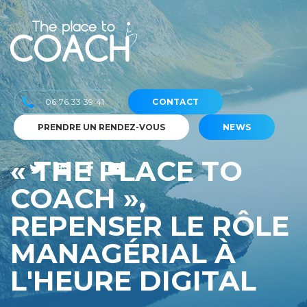
06 76 33 39 41
CONTACT
PRENDRE UN RENDEZ-VOUS
NEWS
« THE PLACE TO
COACH »,
REPENSER LE RÔLE
MANAGÉRIAL À
L'HEURE DIGITAL